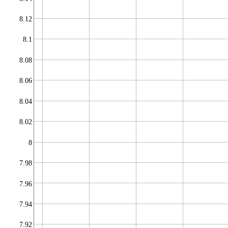
8.12
8.1
8.08
8.06
8.04
8.02
8
7.98
7.96
7.94
7.92