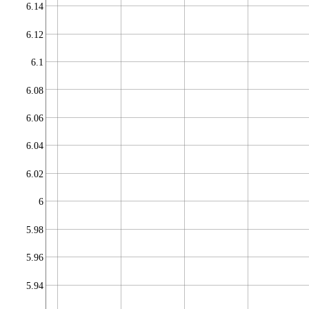
6.14
6.12
6.1
6.08
6.06
6.04
6.02
6
5.98
5.96
5.94