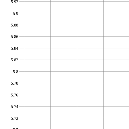
5.92
5.9
5.88
5.86
5.84
5.82
5.8
5.78
5.76
5.74
5.72