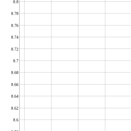
8.8
8.78
8.76
8.74
8.72
8.7
8.68
8.66
8.64
8.62
8.6