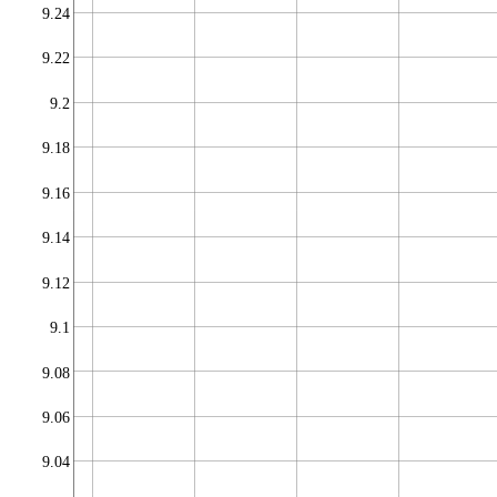
9.24
9.22
9.2
9.18
9.16
9.14
9.12
9.1
9.08
9.06
9.04