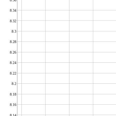
8.36
8.34
8.32
8.3
8.28
8.26
8.24
8.22
8.2
8.18
8.16
8.14