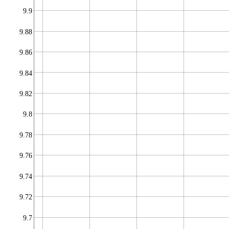
9.9
9.88
9.86
9.84
9.82
9.8
9.78
9.76
9.74
9.72
9.7