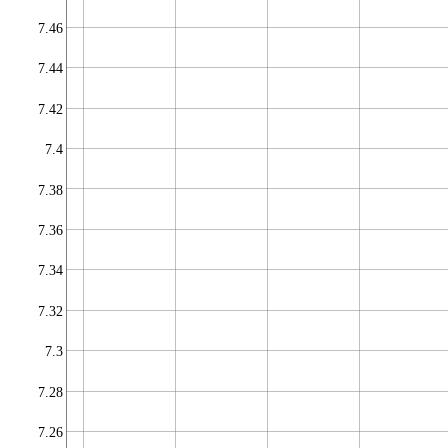
7.46
7.44
7.42
7.4
7.38
7.36
7.34
7.32
7.3
7.28
7.26