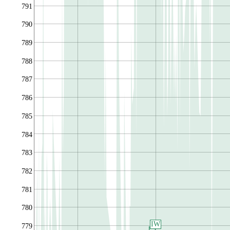
791
790
789
788
787
786
785
784
783
782
781
780
IW
779