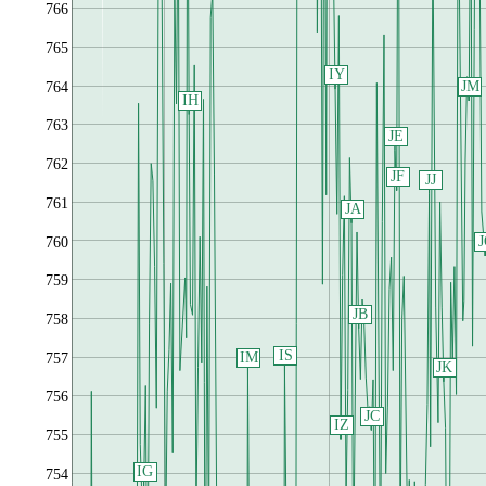
766
765
IY
JM
764
IH
763
JE
762
JF
JJ
761
JA
760
759
JB
758
IS
IM
757
JK
756
JC
IZ
755
IG
754