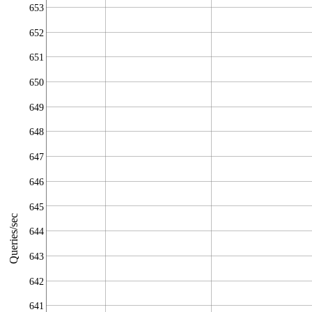
653
652
651
650
649
648
647
646
645
Queries/sec
644
643
642
641