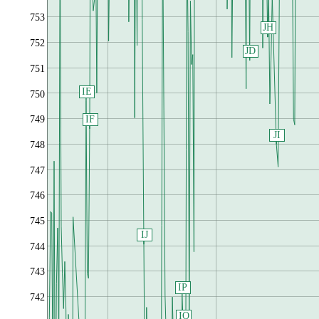
753
JH
752
JD
751
IE
750
IF
749
JI
748
747
746
745
IJ
744
743
IP
742
IQ