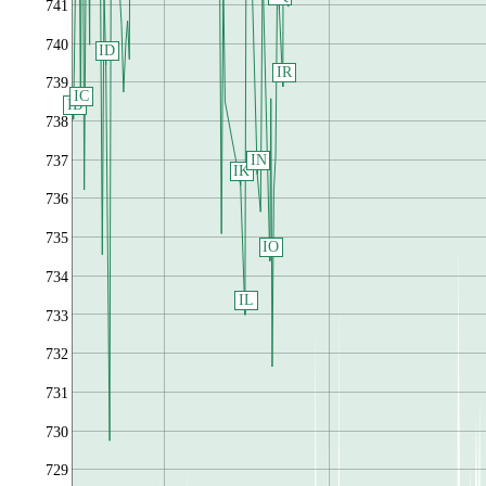
741
740
ID
IR
739
IC
IB
738
IN
737
IK
736
735
IO
734
IL
733
732
731
730
729